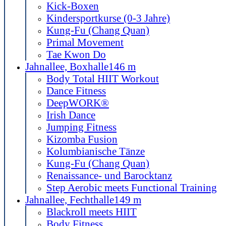
Kick-Boxen
Kindersportkurse (0-3 Jahre)
Kung-Fu (Chang Quan)
Primal Movement
Tae Kwon Do
Jahnallee, Boxhalle
146 m
Body Total HIIT Workout
Dance Fitness
DeepWORK®
Irish Dance
Jumping Fitness
Kizomba Fusion
Kolumbianische Tänze
Kung-Fu (Chang Quan)
Renaissance- und Barocktanz
Step Aerobic meets Functional Training
Jahnallee, Fechthalle
149 m
Blackroll meets HIIT
Body Fitness