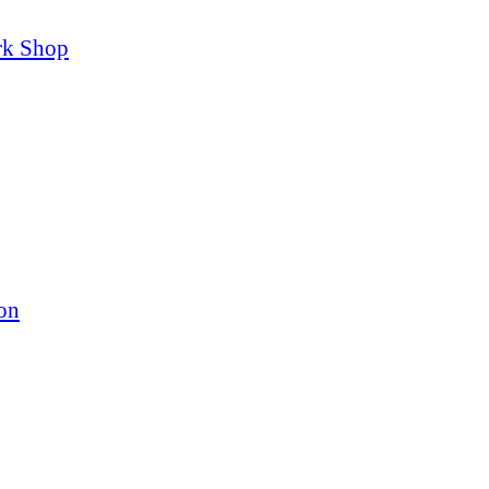
rk Shop
on