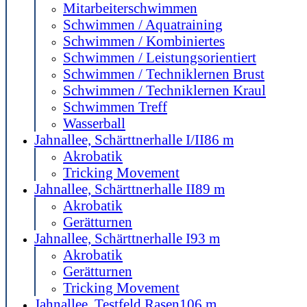
Mitarbeiterschwimmen
Schwimmen / Aquatraining
Schwimmen / Kombiniertes
Schwimmen / Leistungsorientiert
Schwimmen / Techniklernen Brust
Schwimmen / Techniklernen Kraul
Schwimmen Treff
Wasserball
Jahnallee, Schärttnerhalle I/II
86 m
Akrobatik
Tricking Movement
Jahnallee, Schärttnerhalle II
89 m
Akrobatik
Gerätturnen
Jahnallee, Schärttnerhalle I
93 m
Akrobatik
Gerätturnen
Tricking Movement
Jahnallee, Testfeld Rasen
106 m