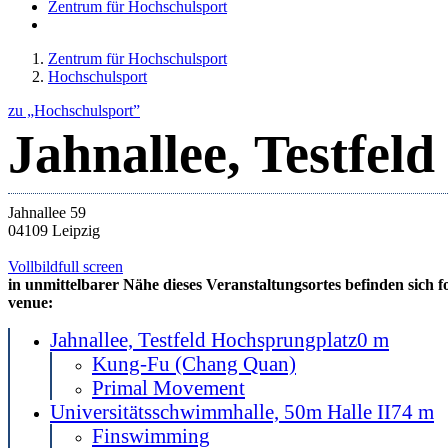
Zentrum für Hochschulsport
Zentrum für Hochschulsport
Hochschulsport
zu „Hochschulsport”
Jahnallee, Testfel
Jahnallee 59
04109 Leipzig
Vollbild
full screen
in unmittelbarer Nähe dieses Veranstaltungsortes befinden sich f
venue:
Jahnallee, Testfeld Hochsprungplatz
0 m
Kung-Fu (Chang Quan)
Primal Movement
Universitätsschwimmhalle, 50m Halle II
74 m
Finswimming