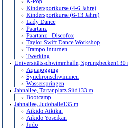
K-Pop
Kindersportkurse (4-6 Jahre)
Kindersportkurse (6-13 Jahre)
Lady Dance
Paartanz
Paartanz - Discofox
Taylor Swift Dance Workshop
Trampolinturnen
Twerking
Universitätsschwimmhalle, Sprungbecken
130
Aquajogging
Synchronschwimmen
Wasserspringen
Jahnallee, Tartanplatz Süd
133 m
Bootcamp
Jahnallee, Judohalle
135 m
Aikido Aikikai
Aikido Yoseikan
Judo