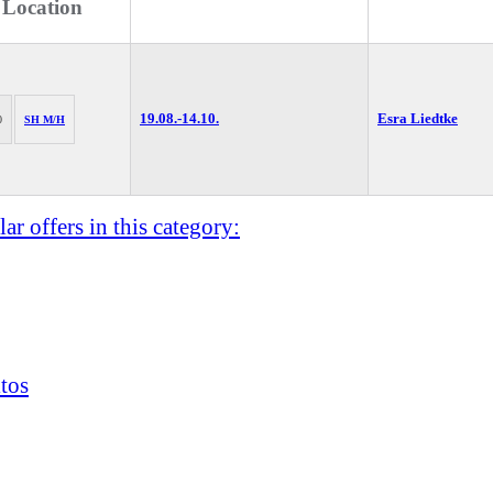
 Location
19.08.-
14.10.
Esra Liedtke
0
SH M/H
ar offers in this category:
tos