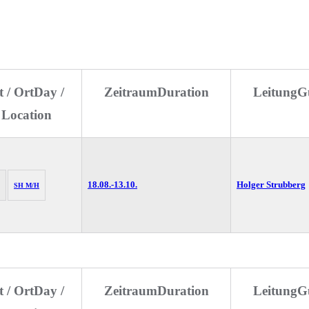
t / Ort
Day /
Zeitraum
Duration
Leitung
G
 Location
18.08.-
13.10.
Holger Strubberg
SH M/H
t / Ort
Day /
Zeitraum
Duration
Leitung
G