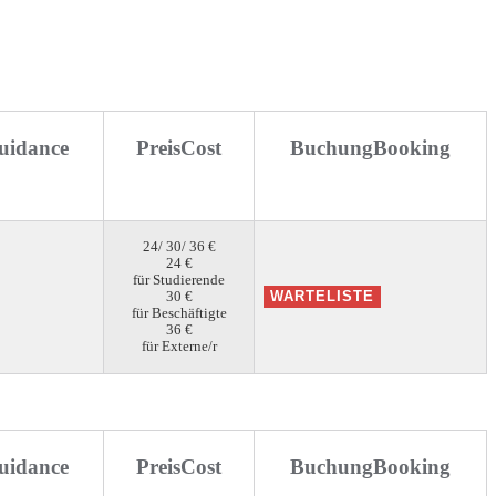
uidance
Preis
Cost
Buchung
Booking
24/ 30/ 36 €
24 €
für Studierende
30 €
für Beschäftigte
36 €
für Externe/r
uidance
Preis
Cost
Buchung
Booking