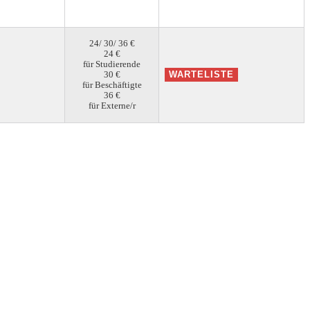
24/ 30/ 36 €
24 €
für Studierende
30 €
für Beschäftigte
36 €
für Externe/r