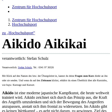
Zentrum für Hochschulsport
Zentrum für Hochschulsport
Hochschulsport
zu „Hochschulsport”
Aikido Aikikai
verantwortlich: Stefan Schulz
Verantwortlich:
Stefan Schulz
, Tel.: 0341 97 30326
Mit Klick auf den Namen des bzw. der Übungsleiter:in, kannst du deine
Fragen zum Kurs
direkt an ihn
oder sie senden. Und wenn du auf den
Zeitraum
klickst, erhältst du einen Überblick über alle Kursinfos,
wie bspw. Kurstage und Kursort.
Aikido
ist eine moderne japanische Kampfkunst, die heute weltweit
trainiert wird. Aikido zeichnet sich durch das Prinzip aus, die Kraft
des Angriffs umzulenken und sich der Bewegung des Angreifers
anzupassen, anstatt sich ihm frontal zu widersetzen. Im Aikido gibt
es keinen Wettkampf – es geht nicht darum, zu gewinnen. Ziel des