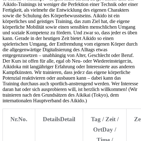
Aikido-Trainings ist weniger die Perfektion einer Technik oder einer
Fertigkeit, als vielmehr die Entwicklung des eigenen Charakters
sowie die Schulung des Körperbewusstseins. Aikido ist ein
körperliches und geistiges Training, das zum Ziel hat, die eigene
körperliche Mobilität sowie einen sensiblen menschlichen Umgang
und soziale Kompetenz zu fördern. Und zwar so, dass jeder es üben
kann. Gerade in der heutigen Zeit bietet Aikido so einen
spielerischen Umgang, der Entfremdung vom eigenen Körper durch
die allgegenwärtige Digitalisierung des Alltags etwas
entgegenzusetzen – unabhängig von Alter, Geschlecht oder Beruf.
Der Kurs ist offen für alle, egal ob Neu- oder Wiedereinsteiger:in,
Aikidoka mit langjähriger Erfahrung oder Interessierte aus anderen
Kampfkünsten. Wir trainieren, dass jede:r das eigene körperliche
Potenzial reaktivieren oder ausbauen kann – dabei kann das
Training durchaus auch sportlich-anstrengend werden. Wer Interesse
daran hat oder sich ausprobieren will, ist herzlich willkommen! (Wir
trainieren nach den Grundsätzen des Aikikai (Tokyo), dem
internationalen Hauptverband des Aikido.)
Nr.
No.
Details
Detail
Tag / Zeit /
Ze
Ort
Day /
Time /