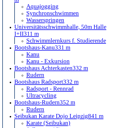
Aquajogging
Synchronschwimmen
Wasserspringen
Universitätsschwimmhalle, 50m Halle
I+II
311 m
Schwimmlernkurs f. Studierende
Bootshaus-Kanu
331 m
Kanu
Kanu - Exkursion
Bootshaus Achterkasten
332 m
Rudern
Bootshaus Radsport
332 m
Radsport - Rennrad
Ultracycling
Bootshaus-Rudern
352 m
Rudern
Seibukan Karate Dojo Leipzig
841 m
Karate (Seibukan)