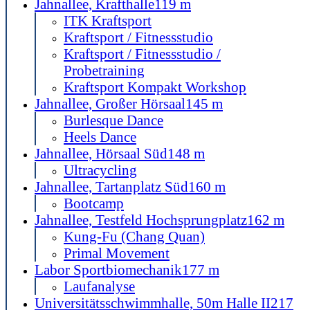
Jahnallee, Krafthalle
119 m
ITK Kraftsport
Kraftsport / Fitnessstudio
Kraftsport / Fitnessstudio /
Probetraining
Kraftsport Kompakt Workshop
Jahnallee, Großer Hörsaal
145 m
Burlesque Dance
Heels Dance
Jahnallee, Hörsaal Süd
148 m
Ultracycling
Jahnallee, Tartanplatz Süd
160 m
Bootcamp
Jahnallee, Testfeld Hochsprungplatz
162 m
Kung-Fu (Chang Quan)
Primal Movement
Labor Sportbiomechanik
177 m
Laufanalyse
Universitätsschwimmhalle, 50m Halle II
217