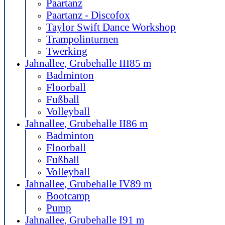
Paartanz
Paartanz - Discofox
Taylor Swift Dance Workshop
Trampolinturnen
Twerking
Jahnallee, Grubehalle III
85 m
Badminton
Floorball
Fußball
Volleyball
Jahnallee, Grubehalle II
86 m
Badminton
Floorball
Fußball
Volleyball
Jahnallee, Grubehalle IV
89 m
Bootcamp
Pump
Jahnallee, Grubehalle I
91 m