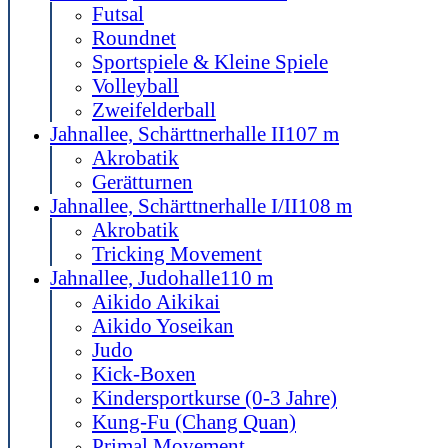
Futsal
Roundnet
Sportspiele & Kleine Spiele
Volleyball
Zweifelderball
Jahnallee, Schärttnerhalle II
107 m
Akrobatik
Gerätturnen
Jahnallee, Schärttnerhalle I/II
108 m
Akrobatik
Tricking Movement
Jahnallee, Judohalle
110 m
Aikido Aikikai
Aikido Yoseikan
Judo
Kick-Boxen
Kindersportkurse (0-3 Jahre)
Kung-Fu (Chang Quan)
Primal Movement