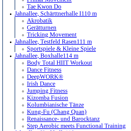
Tae Kwon Do
Jahnallee, Schärttnerhalle I
110 m
Akrobatik
Gerätturnen
Tricking Movement
Jahnallee, Testfeld Rasen
111 m
Sportspiele & Kleine Spiele
Jahnallee, Boxhalle
114 m
Body Total HIIT Workout
Dance Fitness
DeepWORK®
Irish Dance
Jumping Fitness
Kizomba Fusion
Kolumbianische Tänze
Kung-Fu (Chang Quan)
Renaissance- und Barocktanz
Step Aerobic meets Functional Training