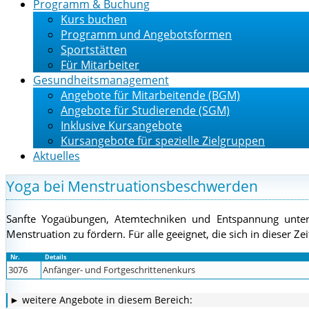
Programm & Buchung
Kurs buchen
Programm und Angebotsformen
Sportstätten
Für Mitarbeiter
Gesundheitsmanagement
Angebote für Mitarbeitende (BGM)
Angebote für Studierende (SGM)
Inklusive Kursangebote
Kursangebote für spezielle Zielgruppen
Aktuelles
Yoga bei Menstruationsbeschwerden
Sanfte Yogaübungen, Atemtechniken und Entspannung unter
Menstruation zu fördern. Für alle geeignet, die sich in diese
Nr.
Details
3076
Anfänger- und Fortgeschrittenenkurs
► weitere Angebote in diesem Bereich: