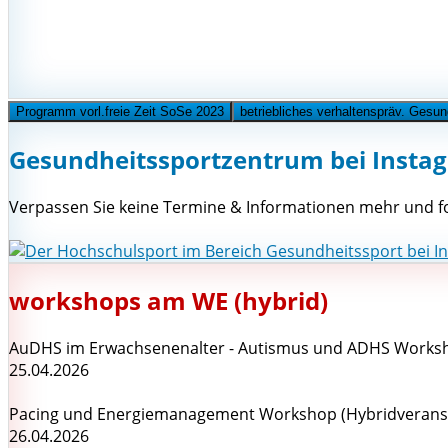
Programm vorl.freie Zeit SoSe 2023
betriebliches verhaltenspräv. Ges
Gesundheitssportzentrum bei Insta
Verpassen Sie keine Termine & Informationen mehr und fo
workshops am WE (hybrid)
AuDHS im Erwachsenenalter - Autismus und ADHS Worksh
25.04.2026
Pacing und Energiemanagement Workshop (Hybridveranst
26.04.2026