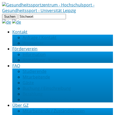
Kontakt
Anfrage / Kontakt
Wegweiser
Förderverein
Information
Anmeldung - Kurse
FAQ
Studierende
Mitarbeitende
Gäste
Buchung / Einschreibung
Bezahlung
Versicherung / Verordnungen
Über GZ
Mitarbeitende / Zuständigkeiten