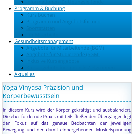
Informationen für Übungsleitende
Programm & Buchung
Kurs buchen
Programm und Angebotsformen
Sportstätten
Für Mitarbeiter
Gesundheitsmanagement
Angebote für Mitarbeitende (BGM)
Angebote für Studierende (SGM)
Inklusive Kursangebote
Kursangebote für spezielle Zielgruppen
Aktuelles
Yoga Vinyasa Präzision und
Körperbewusstsein
In diesem Kurs wird der Körper gekräftigt und ausbalanciert.
Die eher fordernde Praxis mit teils fließenden Übergängen legt
den Fokus auf das genaue Beobachten der jeweiligen
Bewegung und der damit einhergehenden Muskelspannung