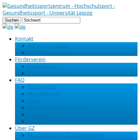
Kontakt
Anfrage / Kontakt
Wegweiser
Förderverein
Information
Anmeldung - Kurse
FAQ
Studierende
Mitarbeitende
Gäste
Buchung / Einschreibung
Bezahlung
Versicherung / Verordnungen
Über GZ
Mitarbeitende / Zuständigkeiten