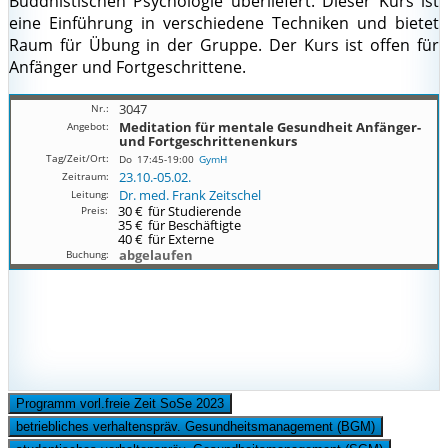
Buddhistischen Psychologie überliefert. Dieser Kurs ist
eine Einführung in verschiedene Techniken und bietet
Raum für Übung in der Gruppe. Der Kurs ist offen für
Anfänger und Fortgeschrittene.
3047
Meditation für mentale Gesundheit
Anfänger-
und Fortgeschrittenenkurs
Do
17:45-19:00
GymH
23.10.-
05.02.
Dr. med. Frank Zeitschel
30 €
für Studierende
35 €
für Beschäftigte
40 €
für Externe
abgelaufen
Programm vorl.freie Zeit SoSe 2023
betriebliches verhaltenspräv. Gesundheitsmanagement (BGM)