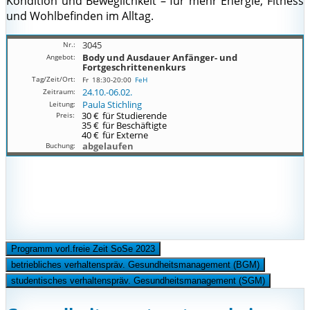
Kondition und Beweglichkeit – für mehr Energie, Fitness
und Wohlbefinden im Alltag.
3045
Body und Ausdauer
Anfänger- und
Fortgeschrittenenkurs
Fr
18:30-20:00
FeH
24.10.-
06.02.
Paula Stichling
30 €
für Studierende
35 €
für Beschäftigte
40 €
für Externe
abgelaufen
Programm vorl.freie Zeit SoSe 2023
betriebliches verhaltenspräv. Gesundheitsmanagement (BGM)
studentisches verhaltenspräv. Gesundheitsmanagement (SGM)