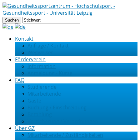
Kontakt
Anfrage / Kontakt
Wegweiser
Förderverein
Information
Anmeldung - Kurse
FAQ
Studierende
Mitarbeitende
Gäste
Buchung / Einschreibung
Bezahlung
Versicherung / Verordnungen
Über GZ
Mitarbeitende / Zuständigkeiten