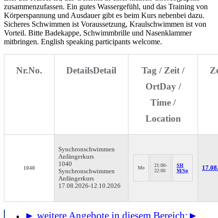
zusammenzufassen. Ein gutes Wassergefühl, und das Training von
Körperspannung und Ausdauer gibt es beim Kurs nebenbei dazu.
Sicheres Schwimmen ist Voraussetzung, Kraulschwimmen ist von
Vorteil. Bitte Badekappe, Schwimmbrille und Nasenklammer
mitbringen. English speaking participants welcome.
Nr.
No.
Details
Detail
Tag / Zeit /
Z
Ort
Day /
Time /
Location
Synchronschwimmen
Anfängerkurs
1040
21:00-
SH
17.08.
1040
Mo
Synchronschwimmen
22:00
M/Sp
Anfängerkurs
17.08.2026-
12.10.2026
► weitere Angebote in diesem Bereich:
►