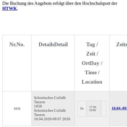
Die Buchung des Angebots erfolgt über den Hochschulsport der
HTWK
.
Nr.
No.
Details
Detail
Tag /
Zei
Zeit /
Ort
Day /
Time /
Location
Schottisches Ceilidh
Tanzen
1050
17:30-
16.04.-
09
1050
Do
Schottisches Ceilidh
19:00
Tanzen
16.04.2026-
09.07.2026