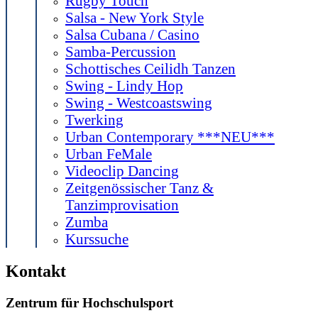
Rugby Touch
Salsa - New York Style
Salsa Cubana / Casino
Samba-Percussion
Schottisches Ceilidh Tanzen
Swing - Lindy Hop
Swing - Westcoastswing
Twerking
Urban Contemporary ***NEU***
Urban FeMale
Videoclip Dancing
Zeitgenössischer Tanz &
Tanzimprovisation
Zumba
Kurssuche
Kontakt
Zentrum für Hochschulsport