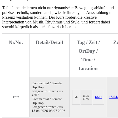
Teilnehmende lernen nicht nur dynamische Bewegungsabläufe und
präzise Technik, sondern auch, wie sie ihre eigene Ausstrahlung und
Präsenz verstärken können. Der Kurs fördert die kreative
Interpretation von Musik, Rhythmus und Style, und fordert dabei
sowohl körperlich als auch tänzerisch heraus.
Nr.
No.
Details
Detail
Tag / Zeit /
Z
Ort
Day /
Time /
Location
Commercial / Female
Hip Hop
Fortgeschrittenenkurs
4207
15:30-
15.04.
4207
Mi
GMH
Commercial / Female
17:00
Hip Hop
Fortgeschrittenenkurs
15.04.2026-
08.07.2026