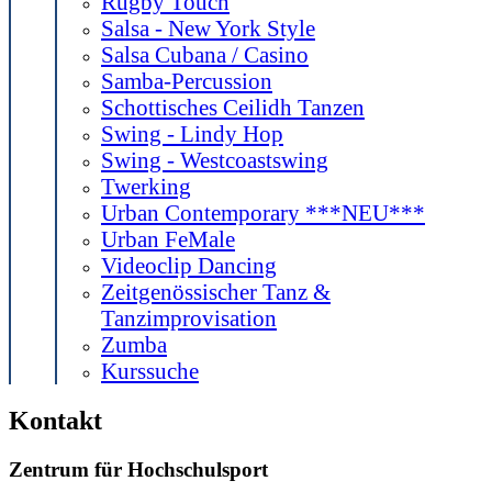
Rugby Touch
Salsa - New York Style
Salsa Cubana / Casino
Samba-Percussion
Schottisches Ceilidh Tanzen
Swing - Lindy Hop
Swing - Westcoastswing
Twerking
Urban Contemporary ***NEU***
Urban FeMale
Videoclip Dancing
Zeitgenössischer Tanz &
Tanzimprovisation
Zumba
Kurssuche
Kontakt
Zentrum für Hochschulsport