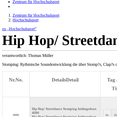
Zentrum für Hochschulsport
Zentrum für Hochschulsport
Hochschulsport
zu „Hochschulsport”
Hip Hop/ Streetda
verantwortlich: Thomas Müller
Stomping: Rythmische Soundentwicklung die über Stomp?s, Clap?s ode
Nr.
No.
Details
Detail
Tag 
Ti
Hip Hop/ Streetdance Stomping
Anfängerkurs
4086
4086
Do
18
Hip Hop/ Streetdance Stomping Anfängerkurs