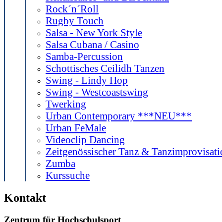
Rock´n´Roll
Rugby Touch
Salsa - New York Style
Salsa Cubana / Casino
Samba-Percussion
Schottisches Ceilidh Tanzen
Swing - Lindy Hop
Swing - Westcoastswing
Twerking
Urban Contemporary ***NEU***
Urban FeMale
Videoclip Dancing
Zeitgenössischer Tanz & Tanzimprovisati
Zumba
Kurssuche
Kontakt
Zentrum für Hochschulsport