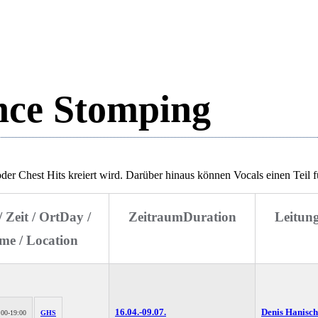
nce Stomping
r Chest Hits kreiert wird. Darüber hinaus können Vocals einen Teil f
/ Zeit / Ort
Day /
Zeitraum
Duration
Leitun
me / Location
16.04.-
09.07.
Denis Hanisch
:00-19:00
GHS