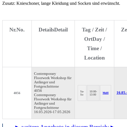
Zusatz: Knieschoner, lange Kleidung und Socken sind erwünscht.
Nr.
No.
Details
Detail
Tag / Zeit /
Ze
Ort
Day /
Time /
Location
Contemporary
Floorwork
Workshop für
Anfänger und
Fortgeschrittene
4056
Sa-
10:00-
16.05.
4056
MzH
Contemporary
So
13:00
Floorwork Workshop für
Anfänger und
Fortgeschrittene
16.05.2026-
17.05.2026
► weitere Angebote in diesem Bereich:
►