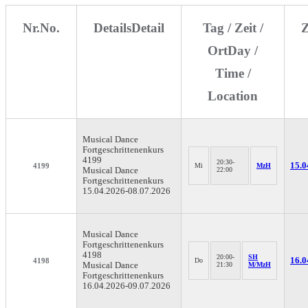
Nr.
No.
Details
Detail
Tag / Zeit /
Z
Ort
Day /
Time /
Location
Musical Dance
Fortgeschrittenenkurs
4199
20:30-
15.0
4199
Mi
MzH
Musical Dance
22:00
Fortgeschrittenenkurs
15.04.2026-
08.07.2026
Musical Dance
Fortgeschrittenenkurs
4198
20:00-
SH
16.0
4198
Do
Musical Dance
21:30
M/MzH
Fortgeschrittenenkurs
16.04.2026-
09.07.2026