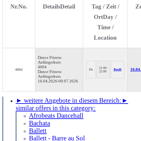
Nr.
No.
Details
Detail
Tag / Zeit /
Z
Ort
Day /
Time /
Location
Dance Fitness
Anfängerkurs
4004
21:00-
16.04.
4004
Do
BoxH
Dance Fitness
22:00
Anfängerkurs
16.04.2026-
09.07.2026
► weitere Angebote in diesem Bereich:
►
similar offers in this category:
Afrobeats Dancehall
Bachata
Ballett
Ballett - Barre au Sol