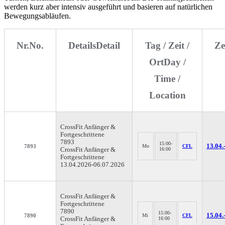
werden kurz aber intensiv ausgeführt und basieren auf natürlichen
Bewegungsabläufen.
Nr.
No.
Details
Detail
Tag / Zeit /
Ze
Ort
Day /
Time /
Location
CrossFit
Anfänger &
Fortgeschrittene
7893
15:00-
13.04.
7893
Mo
CFL
CrossFit Anfänger &
16:00
Fortgeschrittene
13.04.2026-
06.07.2026
CrossFit
Anfänger &
Fortgeschrittene
7890
15:00-
15.04.
7890
Mi
CFL
CrossFit Anfänger &
16:00