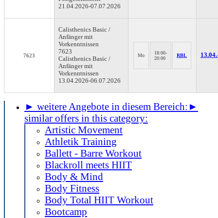
21.04.2026-
07.07.2026
Calisthenics
Basic /
Anfänger mit
Vorkenntnissen
7623
18:00-
13.04.
7623
Mo
RBL
Calisthenics Basic /
20:00
Anfänger mit
Vorkenntnissen
13.04.2026-
06.07.2026
► weitere Angebote in diesem Bereich:
►
similar offers in this category:
Artistic Movement
Athletik Training
Ballett - Barre Workout
Blackroll meets HIIT
Body & Mind
Body Fitness
Body Total HIIT Workout
Bootcamp