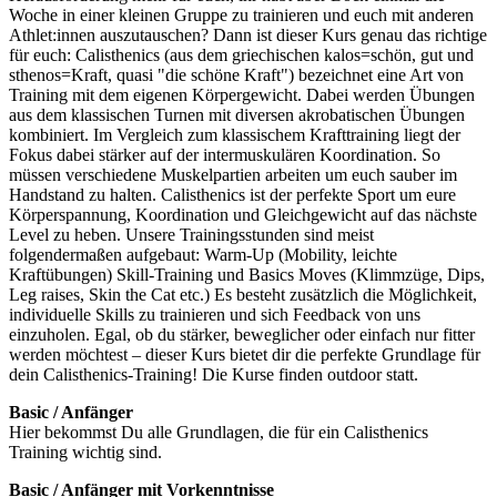
Woche in einer kleinen Gruppe zu trainieren und euch mit anderen
Athlet:innen auszutauschen? Dann ist dieser Kurs genau das richtige
für euch: Calisthenics (aus dem griechischen kalos=schön, gut und
sthenos=Kraft, quasi "die schöne Kraft") bezeichnet eine Art von
Training mit dem eigenen Körpergewicht. Dabei werden Übungen
aus dem klassischen Turnen mit diversen akrobatischen Übungen
kombiniert. Im Vergleich zum klassischem Krafttraining liegt der
Fokus dabei stärker auf der intermuskulären Koordination. So
müssen verschiedene Muskelpartien arbeiten um euch sauber im
Handstand zu halten. Calisthenics ist der perfekte Sport um eure
Körperspannung, Koordination und Gleichgewicht auf das nächste
Level zu heben. Unsere Trainingsstunden sind meist
folgendermaßen aufgebaut: Warm-Up (Mobility, leichte
Kraftübungen) Skill-Training und Basics Moves (Klimmzüge, Dips,
Leg raises, Skin the Cat etc.) Es besteht zusätzlich die Möglichkeit,
individuelle Skills zu trainieren und sich Feedback von uns
einzuholen. Egal, ob du stärker, beweglicher oder einfach nur fitter
werden möchtest – dieser Kurs bietet dir die perfekte Grundlage für
dein Calisthenics-Training! Die Kurse finden outdoor statt.
Basic / Anfänger
Hier bekommst Du alle Grundlagen, die für ein Calisthenics
Training wichtig sind.
Basic / Anfänger mit Vorkenntnisse