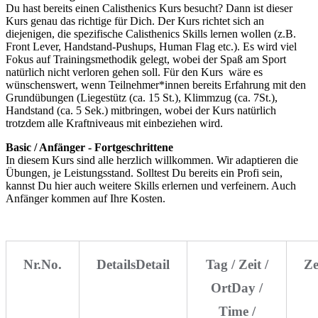
Du hast bereits einen Calisthenics Kurs besucht? Dann ist dieser
Kurs genau das richtige für Dich. Der Kurs richtet sich an
diejenigen, die spezifische Calisthenics Skills lernen wollen (z.B.
Front Lever, Handstand-Pushups, Human Flag etc.). Es wird viel
Fokus auf Trainingsmethodik gelegt, wobei der Spaß am Sport
natürlich nicht verloren gehen soll. Für den Kurs wäre es
wünschenswert, wenn Teilnehmer*innen bereits Erfahrung mit den
Grundübungen (Liegestütz (ca. 15 St.), Klimmzug (ca. 7St.),
Handstand (ca. 5 Sek.) mitbringen, wobei der Kurs natürlich
trotzdem alle Kraftniveaus mit einbeziehen wird.
Basic / Anfänger - Fortgeschrittene
In diesem Kurs sind alle herzlich willkommen. Wir adaptieren die
Übungen, je Leistungsstand. Solltest Du bereits ein Profi sein,
kannst Du hier auch weitere Skills erlernen und verfeinern. Auch
Anfänger kommen auf Ihre Kosten.
Nr.
No.
Details
Detail
Tag / Zeit /
Ze
Ort
Day /
Time /