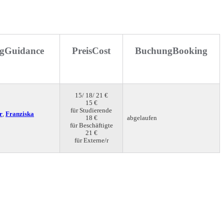
g
Guidance
Preis
Cost
Buchung
Booking
15/ 18/ 21 €
15 €
für Studierende
r
,
Franziska
18 €
abgelaufen
für Beschäftigte
21 €
für Externe/r