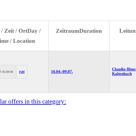
/ Zeit / Ort
Day /
Zeitraum
Duration
Leitun
ime / Location
Claudia Illme
16.04.-
09.07.
7:45-09:00
FeH
Kaltenbach
ar offers in this category: