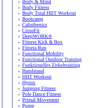
Body & Mind
Body Fitness
Body Total HIIT Workout
Bootcamp
Calisthenics
CrossFit
DeepWORK®
Fitness Kick & Box
Fitness Run
Functional Mobility
Functional Outdoor Training
Funktionelles Zirkeltraining
Handstand
HIIT Workout
Hyrox
Jumping Fitness
Pole Dance Fitness
Primal Movement
Pump