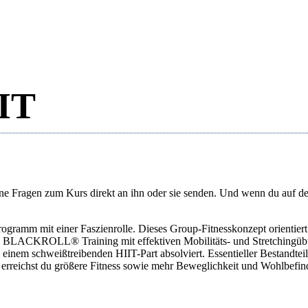
IIT
e Fragen zum Kurs direkt an ihn oder sie senden. Und wenn du auf den 
mm mit einer Faszienrolle. Dieses Group-Fitnesskonzept orientiert s
on BLACKROLL® Training mit effektiven Mobilitäts- und Stretchingübun
nem schweißtreibenden HIIT-Part absolviert. Essentieller Bestandt
erreichst du größere Fitness sowie mehr Beweglichkeit und Wohlbefin