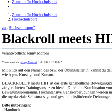
Zentrum für Hochschulsport
Zentrum für Hochschulsport
Hochschulsport
zu „Hochschulsport”
Blackroll meets H
verantwortlich: Jenny Moroni
Verantwortlich:
Jenny Moroni
, Tel.: 0341 97 30322
Mit Klick auf den Namen des bzw. der Übungsleiter:in, kannst du dein
wie bspw. Kurstage und Kursort.
BLACKROLL® meets HIIT ist das erste ganzheitliche Bewegungsprogra
zielgerichteten Trainingsansatz zu bieten. Durch die Kombination v
Bewegungsprogramm. Hochintensive Ganzkörperübungen werden in ei
die myofasziale Selbstmassage und gesundheitsfördernde Dehnungen 
Bitte mitbringen:
- Handtuch