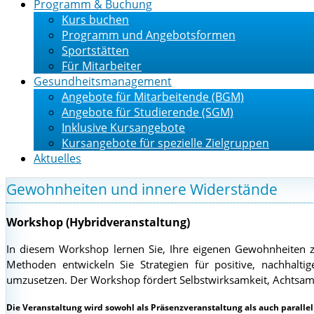
Programm & Buchung
Kurs buchen
Programm und Angebotsformen
Sportstätten
Für Mitarbeiter
Gesundheitsmanagement
Angebote für Mitarbeitende (BGM)
Angebote für Studierende (SGM)
Inklusive Kursangebote
Kursangebote für spezielle Zielgruppen
Aktuelles
Gewohnheiten und innere Widerstände
Workshop
(Hybridveranstaltung)
In diesem Workshop lernen Sie, Ihre eigenen Gewohnheiten z
Methoden entwickeln Sie Strategien für positive, nachhaltig
umzusetzen. Der Workshop fördert Selbstwirksamkeit, Achtsam
Die Veranstaltung wird sowohl als Präsenzveranstaltung als auch paralle