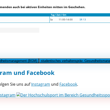
hmenden auch bei aktiven Einheiten mitten im Geschehen.
Tag / Zeit / Ort
Sa
11:00-14:00
SR 13
undheitsmanagement (BGM)
studentisches verhaltenspräv. Gesundheitsma
gram und Facebook
lgen Sie uns auf
Instagram
und
Facebook
.