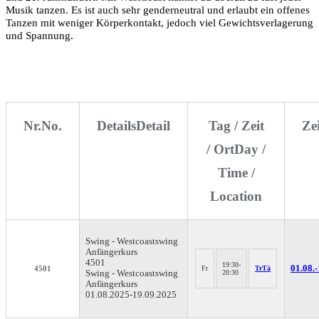
Musik tanzen. Es ist auch sehr genderneutral und erlaubt ein offenes
Tanzen mit weniger Körperkontakt, jedoch viel Gewichtsverlagerung
und Spannung.
Nr.
No.
Details
Detail
Tag / Zeit
Ze
/ Ort
Day /
Time /
Location
Swing - Westcoastswing
Anfängerkurs
4501
19:30-
01.08.-
4501
Fr
TrTä
Swing - Westcoastswing
20:30
Anfängerkurs
01.08.2025-
19.09.2025