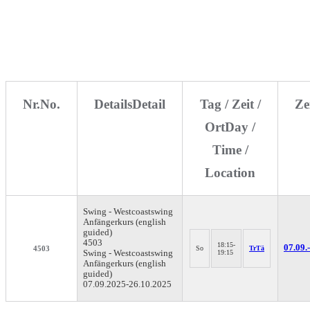
Nr.
No.
Details
Detail
Tag / Zeit /
Ze
Ort
Day /
Time /
Location
Swing - Westcoastswing
Anfängerkurs (english
guided)
4503
18:15-
07.09.-
4503
So
TrTä
Swing - Westcoastswing
19:15
Anfängerkurs (english
guided)
07.09.2025-
26.10.2025