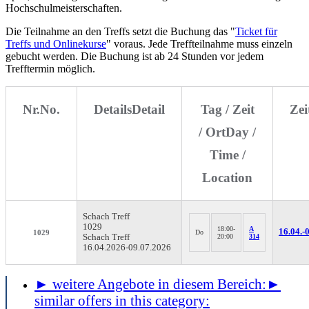
Hochschulmeisterschaften.
Die Teilnahme an den Treffs setzt die Buchung das "
Ticket für
Treffs und Onlinekurse
" voraus. Jede Treffteilnahme muss einzeln
gebucht werden. Die Buchung ist ab 24 Stunden vor jedem
Trefftermin möglich.
Nr.
No.
Details
Detail
Tag / Zeit
Ze
/ Ort
Day /
Time /
Location
Schach
Treff
1029
18:00-
A
16.04.-
0
1029
Do
Schach Treff
20:00
314
16.04.2026-
09.07.2026
► weitere Angebote in diesem Bereich:
►
similar offers in this category: