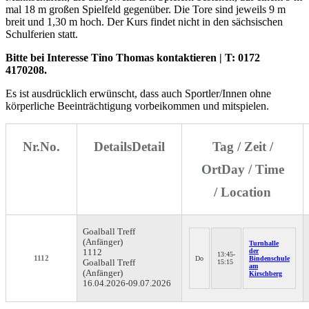
mal 18 m großen Spielfeld gegenüber. Die Tore sind jeweils 9 m
breit und 1,30 m hoch. Der Kurs findet nicht in den sächsischen
Schulferien statt.
Bitte bei Interesse Tino Thomas kontaktieren | T: 0172
4170208.
Es ist ausdrücklich erwünscht, dass auch Sportler/Innen ohne
körperliche Beeinträchtigung vorbeikommen und mitspielen.
Nr.
No.
Details
Detail
Tag / Zeit /
Ort
Day / Time
/ Location
Goalball
Treff
(Anfänger)
Turnhalle
der
1112
13:45-
1112
Do
Bindenschule
Goalball Treff
15:15
am
(Anfänger)
Kirschberg
16.04.2026-
09.07.2026