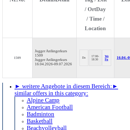
/ Ort
Day
/ Time /
Location
Jugger
Anfängerkurs
1509
17:00-
We
16.04.-
0
1509
Do
Jugger Anfängerkurs
18:30
Fu
16.04.2026-
09.07.2026
► weitere Angebote in diesem Bereich:
►
similar offers in this category:
Alpine Camp
American Football
Badminton
Basketball
Beachvolleyball