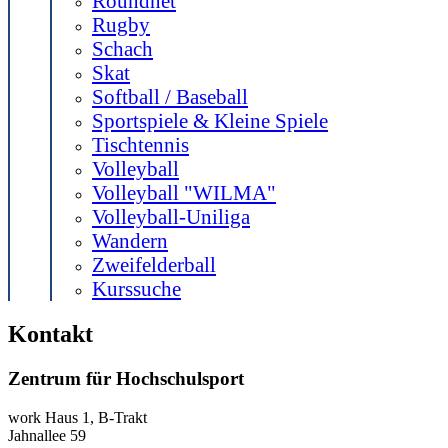
Roundnet
Rugby
Schach
Skat
Softball / Baseball
Sportspiele & Kleine Spiele
Tischtennis
Volleyball
Volleyball "WILMA"
Volleyball-Uniliga
Wandern
Zweifelderball
Kurssuche
Kontakt
Zentrum für Hochschulsport
work
Haus 1, B-Trakt
Jahnallee 59