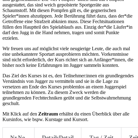
ausgestattet, das sind weich gepolsterte Sportgeräte aus
Schaumstoff. Mit diesen Pompfen gilt es, die gegnerischen
Spieler*innen abzutippen. Jede Berührung führt dazu, dass der*die
Getroffene eine Strafzeit abknien muss. Diese Fechtsituationen
füllen den Hauptteil des Spielablaufs aus. Einzig der*die Läufer*in
darf den Jugg in die Hand nehmen, tragen und somit Punkte
erzielen.
Wir freuen uns auf möglichst viele neugierige Leute, die auch mal
eine unbekanntere Sportart ausprobieren möchten. Vorkenntnisse
sind nicht erforderlich, der Kurs richtet sich an Anfänger*innen, die
bisher noch keine Erfahrungen im Jugger sammeln konnten.
Das Ziel des Kurses ist es, den Teilnehmer:innen ein grundlegendes
Verständnis von Jugger zu vermitteln und sie in die Lage zu
versetzen am Ende des Kurses problemlos an einem Juggerspiel
teilnehmen zu können. Zu diesem Zweck werden die
grundlegenden Fechttechniken geübt und die Selbstwahrnehmung
geschult.
Mit Klick auf den
Zeitraum
erhältst du einen Überblick über alle
Kursinfos, wie bspw. Kurstage und Kursort.
Nr.
No.
Details
Detail
Tag / Zeit
Zei