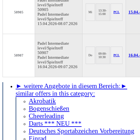
Padel
Intermediate
level/Spieltreff
50905
13:30-
15.04.
50905
Mi
PCL
Padel Intermediate
15:00
level/Spieltreff
15.04.2026-
08.07.2026
Padel
Intermediate
level/Spieltreff
50907
09:00-
16.04.
50907
Do
PCL
Padel Intermediate
10:30
level/Spieltreff
16.04.2026-
09.07.2026
► weitere Angebote in diesem Bereich:
►
similar offers in this category:
Akrobatik
Bogenschießen
Cheerleading
Darts *** NEU ***
Deutsches Sportabzeichen Vorbereitung
Einrad