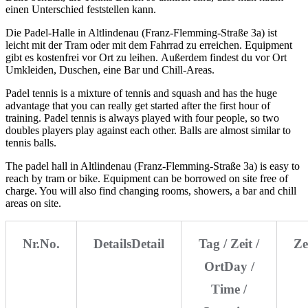
einen Unterschied feststellen kann.
Die Padel-Halle in Altlindenau (Franz-Flemming-Straße 3a) ist
leicht mit der Tram oder mit dem Fahrrad zu erreichen. Equipment
gibt es kostenfrei vor Ort zu leihen. Außerdem findest du vor Ort
Umkleiden, Duschen, eine Bar und Chill-Areas.
Padel tennis is a mixture of tennis and squash and has the huge
advantage that you can really get started after the first hour of
training. Padel tennis is always played with four people, so two
doubles players play against each other. Balls are almost similar to
tennis balls.
The padel hall in Altlindenau (Franz-Flemming-Straße 3a) is easy to
reach by tram or bike. Equipment can be borrowed on site free of
charge. You will also find changing rooms, showers, a bar and chill
areas on site.
Nr.
No.
Details
Detail
Tag / Zeit /
Ze
Ort
Day /
Time /