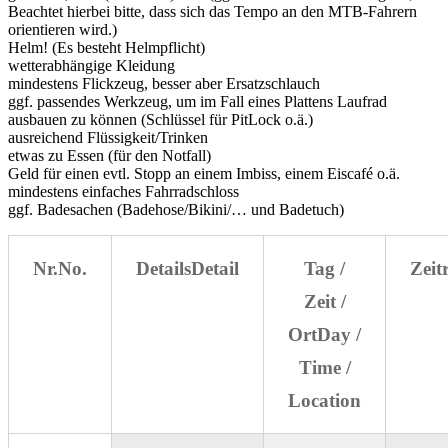
Beachtet hierbei bitte, dass sich das Tempo an den MTB-Fahrern
orientieren wird.)
Helm! (Es besteht Helmpflicht)
wetterabhängige Kleidung
mindestens Flickzeug, besser aber Ersatzschlauch
ggf. passendes Werkzeug, um im Fall eines Plattens Laufrad
ausbauen zu können (Schlüssel für PitLock o.ä.)
ausreichend Flüssigkeit/Trinken
etwas zu Essen (für den Notfall)
Geld für einen evtl. Stopp an einem Imbiss, einem Eiscafé o.ä.
mindestens einfaches Fahrradschloss
ggf. Badesachen (Badehose/Bikini/… und Badetuch)
Nr.
No.
Details
Detail
Tag /
Zei
Zeit /
Ort
Day /
Time /
Location