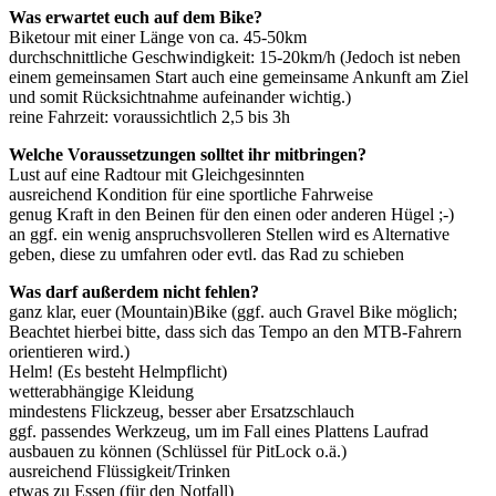
Was erwartet euch auf dem Bike?
Biketour mit einer Länge von ca. 45-50km
durchschnittliche Geschwindigkeit: 15-20km/h (Jedoch ist neben
einem gemeinsamen Start auch eine gemeinsame Ankunft am Ziel
und somit Rücksichtnahme aufeinander wichtig.)
reine Fahrzeit: voraussichtlich 2,5 bis 3h
Welche Voraussetzungen solltet ihr mitbringen?
Lust auf eine Radtour mit Gleichgesinnten
ausreichend Kondition für eine sportliche Fahrweise
genug Kraft in den Beinen für den einen oder anderen Hügel ;-)
an ggf. ein wenig anspruchsvolleren Stellen wird es Alternative
geben, diese zu umfahren oder evtl. das Rad zu schieben
Was darf außerdem nicht fehlen?
ganz klar, euer (Mountain)Bike (ggf. auch Gravel Bike möglich;
Beachtet hierbei bitte, dass sich das Tempo an den MTB-Fahrern
orientieren wird.)
Helm! (Es besteht Helmpflicht)
wetterabhängige Kleidung
mindestens Flickzeug, besser aber Ersatzschlauch
ggf. passendes Werkzeug, um im Fall eines Plattens Laufrad
ausbauen zu können (Schlüssel für PitLock o.ä.)
ausreichend Flüssigkeit/Trinken
etwas zu Essen (für den Notfall)