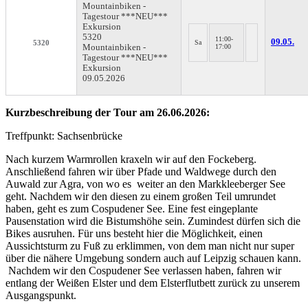
Mountainbiken -
Tagestour ***NEU***
Exkursion
5320
11:00-
09.05.
5320
Sa
Mountainbiken -
17:00
Tagestour ***NEU***
Exkursion
09.05.2026
Kurzbeschreibung der Tour am 26.06.2026:
Treffpunkt: Sachsenbrücke
Nach kurzem Warmrollen kraxeln wir auf den Fockeberg.
Anschließend fahren wir über Pfade und Waldwege durch den
Auwald zur Agra, von wo es weiter an den Markkleeberger See
geht. Nachdem wir den diesen zu einem großen Teil umrundet
haben, geht es zum Cospudener See. Eine fest eingeplante
Pausenstation wird die Bistumshöhe sein. Zumindest dürfen sich die
Bikes ausruhen. Für uns besteht hier die Möglichkeit, einen
Aussichtsturm zu Fuß zu erklimmen, von dem man nicht nur super
über die nähere Umgebung sondern auch auf Leipzig schauen kann.
Nachdem wir den Cospudener See verlassen haben, fahren wir
entlang der Weißen Elster und dem Elsterflutbett zurück zu unserem
Ausgangspunkt.