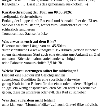
Kaltgetränk, … Lasst uns das gemeinsam ausknobeln. ;-)
Kurzbeschreibung der Tour am 09.05.2026
:
Treffpunkt: Sachsenbrücke
Entlang der Luppe durch Rosental und Auwald, über den Elster-
Saale-Kanal zum Bienitz, weiter zum Kulkwitzer See und
schließlich rundherum
Tourabschluss: Sachsenbrücke
Was erwartet euch auf dem Bike?
Biketour mit einer Länge von ca. 45-50km
durchschnittliche Geschwindigkeit: 15-20km/h (Jedoch ist neben
einem gemeinsamen Start auch eine gemeinsame Ankunft am Ziel
und somit Rücksichtnahme aufeinander wichtig.)
reine Fahrzeit: voraussichtlich 2,5 bis 3h
Welche Voraussetzungen solltet ihr mitbringen?
Lust auf eine Radtour mit Gleichgesinnten
ausreichend Kondition für eine sportliche Fahrweise
genug Kraft in den Beinen für den einen oder anderen Hügel ;-)
an ggf. ein wenig anspruchsvolleren Stellen wird es Alternative
geben, diese zu umfahren oder evtl. das Rad zu schieben
Was darf außerdem nicht fehlen?
ganz klar, euer (Mountain)Bike (ggf. auch Gravel Bike möglich;