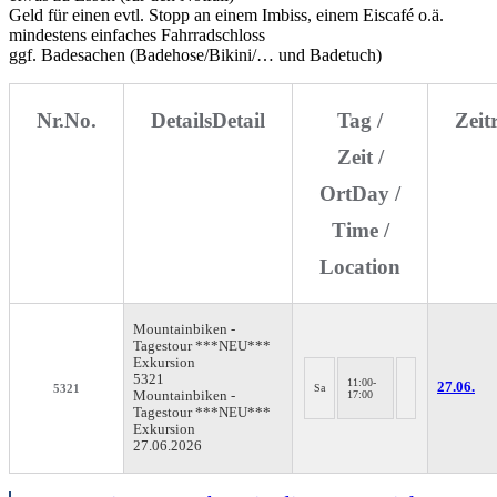
Geld für einen evtl. Stopp an einem Imbiss, einem Eiscafé o.ä.
mindestens einfaches Fahrradschloss
ggf. Badesachen (Badehose/Bikini/… und Badetuch)
Nr.
No.
Details
Detail
Tag /
Zei
Zeit /
Ort
Day /
Time /
Location
Mountainbiken -
Tagestour ***NEU***
Exkursion
5321
11:00-
27.06.
5321
Sa
Mountainbiken -
17:00
Tagestour ***NEU***
Exkursion
27.06.2026