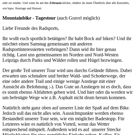
oder sie senden. Und wenn du auf den
Zeitraum
klickst, erhältst du einen Überblick über alle Kursinfos,
wie bspw. Kurstage und Kursort.
Mountainbike - Tagestour
(auch Gravel möglich)
Liebe Freunde des Radsports,
Ihr wollt euch sportlich betätigen? Ihr habt Bock auf biken? Und ihr
möchtet einen Samstag gemeinsam mit anderen
Radsportinteressierten verbringen? Dann seid ihr hier genau
richtig. Lasst uns gemeinsamen im Norden und Nord-Westen
Leipzigs durch Parks und Wälder rollen und Hügel bezwingen.
Der große Teil unserer Tour wird uns durchs Gelände führen. Dabei
erwarten uns schmalere und breiter Wald- und Schotterwege, der
eine oder andere Trail und einige wenige Anstiege mit einer
Aussicht als Belohnung ;-). Das Gute an Anstiegen ist es doch, dass
es somit ebenso Abfahrten geben wird. Und hier oder da werden wir
um befestigte Wege wie z.B. Asphalt nicht drum herum kommen.
Natürlich steht ganz oben auf unserer Liste der Spaß auf dem Bike.
Jedoch soll das nicht alles sein. Aussichtspunkte werden ebenso
Bestandteil unserer Tour sein, wie ein möglicher Badestopp. Für
Letzteres wäre es natürlich von Vorteil, wenn das Wetter
entsprechend mitspielt. Außerdem wird es auf unserer Strecke
Möglichkeiten für eine gemütliche Einkehr geben. Kaffee, Eis,