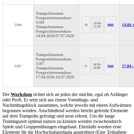
Trampolinturnen
Fortgeschrittenenkurs
5184
20:00-
14.04.-
5184
Di
MzH
Trampolinturnen
21:30
Fortgeschrittenenkurs
14.04.2026-
07.07.2026
Trampolinturnen
Fortgeschrittenenkurs
5187
18:30-
17.04.-
5187
Fr
MzH
Trampolinturnen
20:00
Fortgeschrittenenkurs
17.04.2026-
10.07.2026
Der
Workshop
richtet sich an jeden der möchte, egal ob Anfänger
oder Profi. Er setzt sich aus einem Vormittags- und
Nachmittagsblock zusammen, welche jeweils mit einem Aufwärmen
begonnen werden. Anschließend werden bereits gelernte Elemente
auf dem Trampolin gefestigt und neue erlernt. Um die lange
Trainingszeit optimal nutzen zu können werden zwischendurch
Spiele und Gruppenübungen eingebaut. Ebenfalls werden erste
Elemente für die Hochschulsportgala ausprobiert (Eine Teilnahme