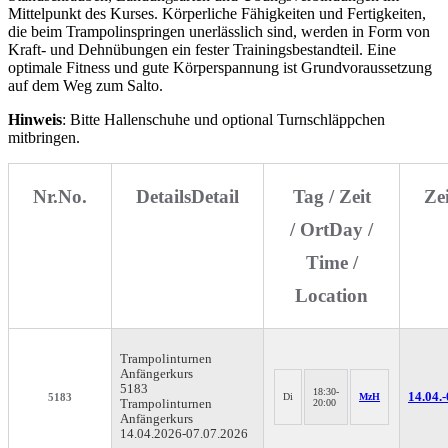
Mittelpunkt des Kurses. Körperliche Fähigkeiten und Fertigkeiten,
die beim Trampolinspringen unerlässlich sind, werden in Form von
Kraft- und Dehnübungen ein fester Trainingsbestandteil. Eine
optimale Fitness und gute Körperspannung ist Grundvoraussetzung
auf dem Weg zum Salto.
Hinweis
: Bitte Hallenschuhe und optional Turnschläppchen
mitbringen.
Nr.
No.
Details
Detail
Tag / Zeit
Ze
/ Ort
Day /
Time /
Location
Trampolinturnen
Anfängerkurs
5183
18:30-
14.04.-
5183
Di
MzH
Trampolinturnen
20:00
Anfängerkurs
14.04.2026-
07.07.2026