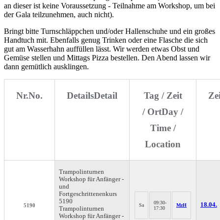
an dieser ist keine Voraussetzung - Teilnahme am Workshop, um bei
der Gala teilzunehmen, auch nicht).
Bringt bitte Turnschläppchen und/oder Hallenschuhe und ein großes
Handtuch mit. Ebenfalls genug Trinken oder eine Flasche die sich
gut am Wasserhahn auffüllen lässt. Wir werden etwas Obst und
Gemüse stellen und Mittags Pizza bestellen. Den Abend lassen wir
dann gemütlich ausklingen.
Nr.
No.
Details
Detail
Tag / Zeit
Ze
/ Ort
Day /
Time /
Location
Trampolinturnen
Workshop für Anfänger -
und
Fortgeschrittenenkurs
5190
09:30-
18.04.
5190
Sa
MzH
Trampolinturnen
17:30
Workshop für Anfänger -