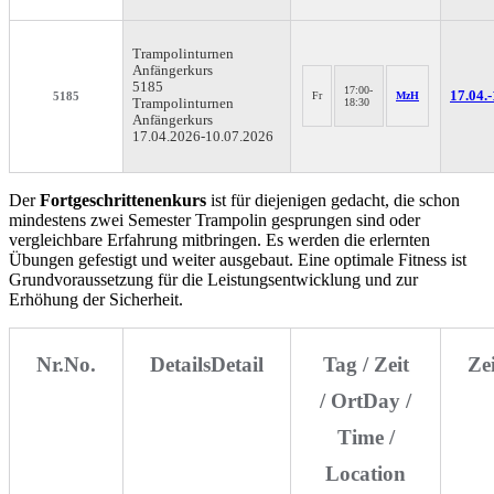
Trampolinturnen
Anfängerkurs
5185
17:00-
17.04.-
5185
Fr
MzH
Trampolinturnen
18:30
Anfängerkurs
17.04.2026-
10.07.2026
Der
Fortgeschrittenenkurs
ist für diejenigen gedacht, die schon
mindestens zwei Semester Trampolin gesprungen sind oder
vergleichbare Erfahrung mitbringen. Es werden die erlernten
Übungen gefestigt und weiter ausgebaut. Eine optimale Fitness ist
Grundvoraussetzung für die Leistungsentwicklung und zur
Erhöhung der Sicherheit.
Nr.
No.
Details
Detail
Tag / Zeit
Ze
/ Ort
Day /
Time /
Location