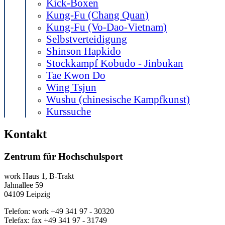
Kick-Boxen
Kung-Fu (Chang Quan)
Kung-Fu (Vo-Dao-Vietnam)
Selbstverteidigung
Shinson Hapkido
Stockkampf Kobudo - Jinbukan
Tae Kwon Do
Wing Tsjun
Wushu (chinesische Kampfkunst)
Kurssuche
Kontakt
Zentrum für Hochschulsport
work
Haus 1, B-Trakt
Jahnallee 59
04109
Leipzig
Telefon:
work
+49 341 97 - 30320
Telefax:
fax
+49 341 97 - 31749