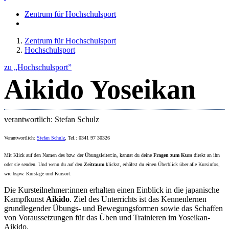
Zentrum für Hochschulsport
Zentrum für Hochschulsport
Hochschulsport
zu „Hochschulsport”
Aikido Yoseikan
verantwortlich: Stefan Schulz
Verantwortlich:
Stefan Schulz
, Tel.: 0341 97 30326
Mit Klick auf den Namen des bzw. der Übungsleiter:in, kannst du deine
Fragen zum Kurs
direkt an ihn
oder sie senden. Und wenn du auf den
Zeitraum
klickst, erhältst du einen Überblick über alle Kursinfos,
wie bspw. Kurstage und Kursort.
Die Kursteilnehmer:innen erhalten einen Einblick in die japanische
Kampfkunst
Aikido
. Ziel des Unterrichts ist das Kennenlernen
grundlegender Übungs- und Bewegungsformen sowie das Schaffen
von Voraussetzungen für das Üben und Trainieren im Yoseikan-
Aikido.