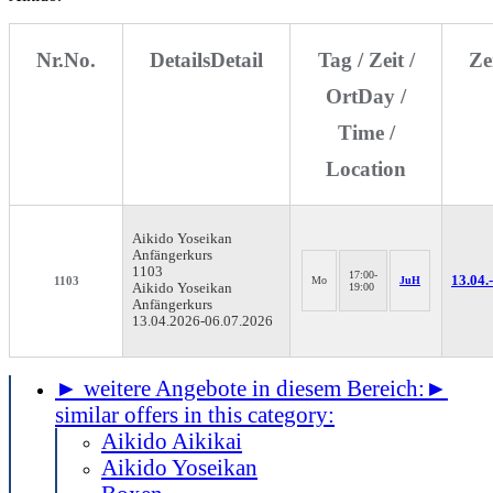
Nr.
No.
Details
Detail
Tag / Zeit /
Ze
Ort
Day /
Time /
Location
Aikido Yoseikan
Anfängerkurs
1103
17:00-
13.04.-
1103
Mo
JuH
Aikido Yoseikan
19:00
Anfängerkurs
13.04.2026-
06.07.2026
► weitere Angebote in diesem Bereich:
►
similar offers in this category:
Aikido Aikikai
Aikido Yoseikan