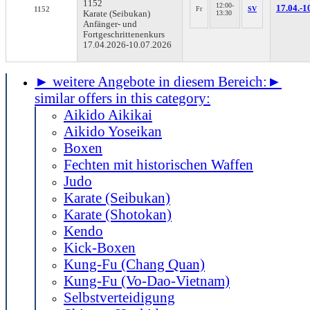
1152
12:00-
17.04.-
1
1152
Fr
SV
Karate (Seibukan)
13:30
Anfänger- und
Fortgeschrittenenkurs
17.04.2026-
10.07.2026
► weitere Angebote in diesem Bereich:
►
similar offers in this category:
Aikido Aikikai
Aikido Yoseikan
Boxen
Fechten mit historischen Waffen
Judo
Karate (Seibukan)
Karate (Shotokan)
Kendo
Kick-Boxen
Kung-Fu (Chang Quan)
Kung-Fu (Vo-Dao-Vietnam)
Selbstverteidigung