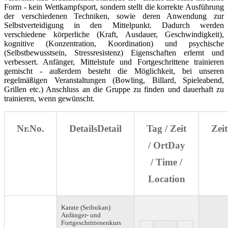
Form - kein Wettkampfsport, sondern stellt die korrekte Ausführung
der verschiedenen Techniken, sowie deren Anwendung zur
Selbstverteidigung in den Mittelpunkt. Dadurch werden
verschiedene körperliche (Kraft, Ausdauer, Geschwindigkeit),
kognitive (Konzentration, Koordination) und psychische
(Selbstbewusstsein, Stressresistenz) Eigenschaften erlernt und
verbessert. Anfänger, Mittelstufe und Fortgeschrittene trainieren
gemischt - außerdem besteht die Möglichkeit, bei unseren
regelmäßigen Veranstaltungen (Bowling, Billard, Spieleabend,
Grillen etc.) Anschluss an die Gruppe zu finden und dauerhaft zu
trainieren, wenn gewünscht.
Nr.
No.
Details
Detail
Tag / Zeit
Zei
/ Ort
Day
/ Time /
Location
Karate (Seibukan)
Anfänger- und
Fortgeschrittenenkurs