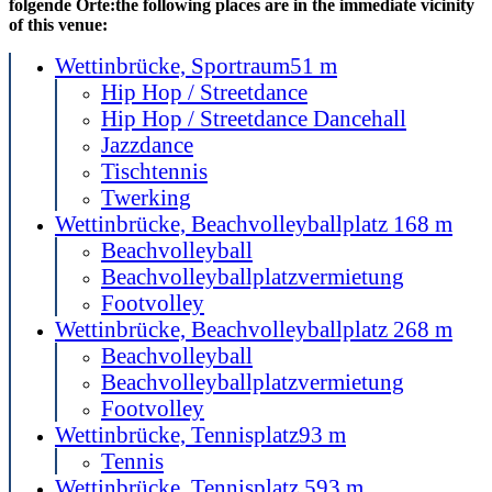
folgende Orte:
the following places are in the immediate vicinity
of this venue:
Wettinbrücke, Sportraum
51 m
Hip Hop / Streetdance
Hip Hop / Streetdance Dancehall
Jazzdance
Tischtennis
Twerking
Wettinbrücke, Beachvolleyballplatz 1
68 m
Beachvolleyball
Beachvolleyballplatzvermietung
Footvolley
Wettinbrücke, Beachvolleyballplatz 2
68 m
Beachvolleyball
Beachvolleyballplatzvermietung
Footvolley
Wettinbrücke, Tennisplatz
93 m
Tennis
Wettinbrücke, Tennisplatz 5
93 m