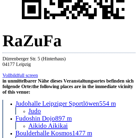
RaZuFa
Dürrenberger Str. 5 (Hinterhaus)
04177 Leipzig
Vollbild
full screen
in unmittelbarer Nähe dieses Veranstaltungsortes befinden sich
folgende Orte:
the following places are in the immediate vicinity
of this venue:
Judohalle Leipziger Sportlöwen
554 m
Judo
Fudoshin Dojo
897 m
Aikido Aikikai
Boulderhalle Kosmos
1477 m