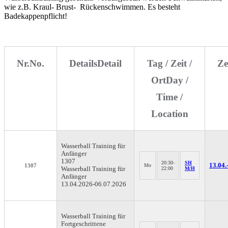
wie z.B. Kraul- Brust- Rückenschwimmen. Es besteht
Badekappenpflicht!
Nr.
No.
Details
Detail
Tag / Zeit /
Ze
Ort
Day /
Time /
Location
Wasserball
Training für
Anfänger
1307
20:30-
SH
13.04.
1307
Mo
Wasserball Training für
22:00
M/H
Anfänger
13.04.2026-
06.07.2026
Wasserball
Training für
Fortgeschrittene