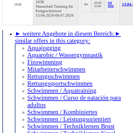
1038
20:30-
SH
13.04.
1038
Mo
Wasserball Training für
22:00
M/H
Fortgeschrittene
13.04.2026-
06.07.2026
► weitere Angebote in diesem Bereich:
►
similar offers in this category:
Aquajogging
Aquarobic / Wassergymnastik
Finswimming
Mitarbeiterschwimmen
Rettungsschwimmen
Rettungssportschwimmen
Schwimmen / Aquatraining
Schwimmen / Curso de natación para
adultos
Schwimmen / Kombiniertes
Schwimmen / Leistungsorientiert
Schwimmen / Techniklernen Brust