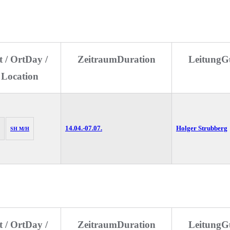
t / Ort
Day /
Zeitraum
Duration
Leitung
G
 Location
14.04.-
07.07.
Holger Strubberg
SH M/H
t / Ort
Day /
Zeitraum
Duration
Leitung
G