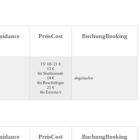
uidance
Preis
Cost
Buchung
Booking
15/ 18/ 21 €
15 €
für Studierende
18 €
abgelaufen
für Beschäftigte
21 €
für Externe/r
uidance
Preis
Cost
Buchung
Booking