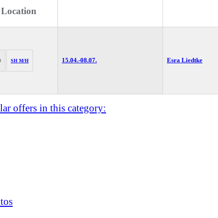
 Location
15.04.-
08.07.
Esra Liedtke
0
SH M/H
ar offers in this category:
tos