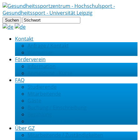
Kontakt
Anfrage / Kontakt
Wegweiser
Förderverein
Information
Anmeldung - Kurse
FAQ
Studierende
Mitarbeitende
Gäste
Buchung / Einschreibung
Bezahlung
Versicherung / Verordnungen
Über GZ
Mitarbeitende / Zuständigkeiten