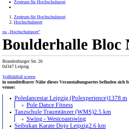
Zentrum für Hochschulsport
Zentrum für Hochschulsport
Hochschulsport
zu „Hochschulsport”
Boulderhalle Bloc
Brandenburger Str. 26
04347 Leipzig
Vollbild
full screen
in unmittelbarer Nähe dieses Veranstaltungsortes befinden sich f
venue:
Poledancestar Leipzig (Polexperience)
1378 m
Pole Dance Fitness
Tanzschule Traumtänzer (WMS)
2.5 km
Swing - Westcoastswing
Seibukan Karate Dojo Leipzig
2.6 km