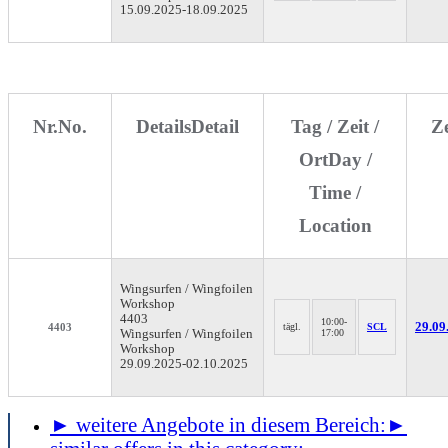
15.09.2025-
18.09.2025
Nr.
No.
Details
Detail
Tag / Zeit /
Z
Ort
Day /
Time /
Location
Wingsurfen / Wingfoilen
Workshop
4403
10:00-
29.09.
4403
tägl.
SCL
Wingsurfen / Wingfoilen
17:00
Workshop
29.09.2025-
02.10.2025
► weitere Angebote in diesem Bereich:
►