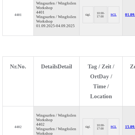
Wingsurfen / Wingfoilen
Workshop
4401
10:00-
01.09.
4401
tägl.
SCL
Wingsurfen / Wingfoilen
17:00
Workshop
01.09.2025-
04.09.2025
Nr.
No.
Details
Detail
Tag / Zeit /
Z
Ort
Day /
Time /
Location
Wingsurfen / Wingfoilen
Workshop
4402
10:00-
15.09.
4402
tägl.
SCL
Wingsurfen / Wingfoilen
17:00
Workshop