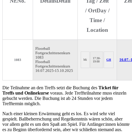
Nr.
No.
Details
Detail
Tag / Zeit
Ze
/ Ort
Day /
Time /
Location
Floorball
Fortgeschrittenenkurs
1083
17:30-
16.07.-
1083
Mi
GH
Floorball
19:00
Fortgeschrittenenkurs
16.07.2025-
15.10.2025
Die Teilnahme an den Treffs setzt die Buchung des
Ticket für
Treffs und Onlinekurse
voraus. Jede Treffteilnahme muss einzeln
gebucht werden. Die Buchung ist ab 24 Stunden vor jedem
Trefftermin möglich.
Nach einer kleinen Erwärmung geht es los. Es wird sehr viel
gespielt. Ballbeherrschung und Regelkenntnis wären schön, aber
vor allem geht es um den Spaß am Spiel. Für Anfänger:innen könnte
es zu Beginn überfordernd sein, aber wir schließen niemand aus.