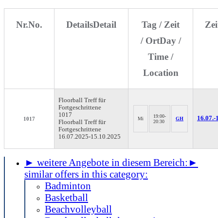
Nr.
No.
Details
Detail
Tag / Zeit
Ze
/ Ort
Day /
Time /
Location
Floorball
Treff für
Fortgeschrittene
1017
19:00-
16.07.-
1017
Mi
GH
Floorball Treff für
20:30
Fortgeschrittene
16.07.2025-
15.10.2025
► weitere Angebote in diesem Bereich:
►
similar offers in this category:
Badminton
Basketball
Beachvolleyball