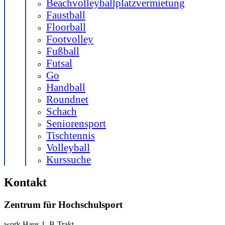
Beachvolleyballplatzvermietung
Faustball
Floorball
Footvolley
Fußball
Futsal
Go
Handball
Roundnet
Schach
Seniorensport
Tischtennis
Volleyball
Kurssuche
Kontakt
Zentrum für Hochschulsport
work
Haus 1, B-Trakt