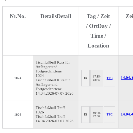
Nr.
No.
Details
Detail
Tag / Zeit
Ze
/ Ort
Day /
Time /
Location
Tischfußball
Kurs für
Anfänger und
Fortgeschrittene
1024
17:15-
14.04.-
1024
Di
TFC
Tischfußball Kurs für
18:45
Anfänger und
Fortgeschrittene
14.04.2026-
07.07.2026
Tischfußball
Treff
1026
19:00-
14.04.-
1026
Di
TFC
Tischfußball Treff
22:00
14.04.2026-
07.07.2026