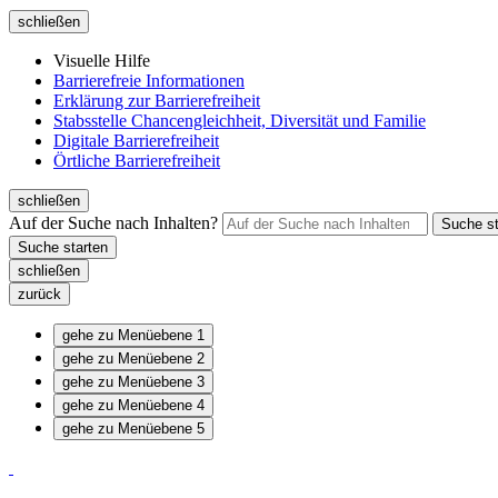
schließen
Visuelle Hilfe
Barrierefreie Informationen
Erklärung zur Barrierefreiheit
Stabsstelle Chancengleichheit, Diversität und Familie
Digitale Barrierefreiheit
Örtliche Barrierefreiheit
schließen
Auf der Suche nach Inhalten?
schließen
zurück
gehe zu Menüebene 1
gehe zu Menüebene 2
gehe zu Menüebene 3
gehe zu Menüebene 4
gehe zu Menüebene 5